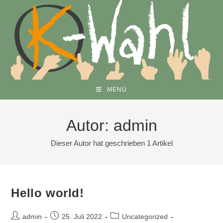
Zum
Inhalt
springen
MENÜ
Autor:
admin
Dieser Autor hat geschrieben 1 Artikel
Hello world!
Beitrags-
Beitrag
Beitrags-
admin
25. Juli 2022
Uncategorized