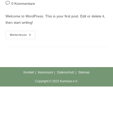
Autor:
veröffentlicht:
Kategorie:
Beitrags-
0 Kommentare
Kommentare:
Welcome to WordPress. This is your first post. Edit or delete it,
then start writing!
Hello
Weiterlesen
World!
Kontakt
Impressum
Datenschutz
Sitemap
Copyright © 2022 Kumulus e.V.